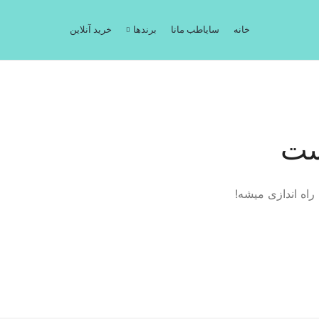
خانه
سایاطب مانا
برندها
خرید آنلاین
ست
اه اندازی میشه!