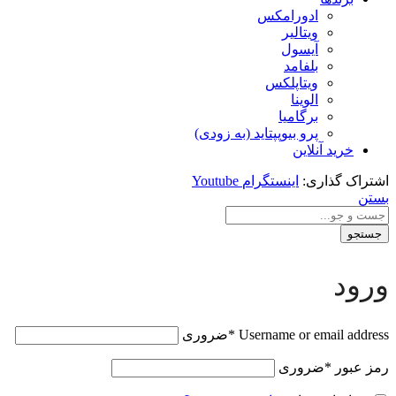
ادورامکس
ویتالیر
آیسول
بلفامد
ویتاپلکس
الوینا
برگامیا
پرو بیوپپتاید (به زودی)
خرید آنلاین
اشتراک گذاری:
اینستگرام
Youtube
بستن
جستجو
ورود
Username or email address
*
ضروری
رمز عبور
*
ضروری