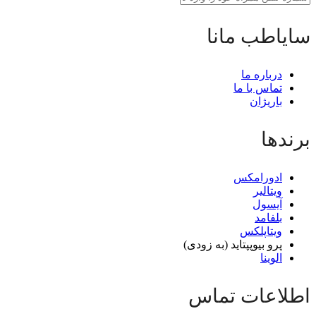
سایاطب مانا
درباره ما
تماس با ما
باریژان
برندها
ادورامکس
ویتالیر
آیسول
بلفامد
ویتاپلکس
پرو بیوپپتاید (به زودی)
الوینا
اطلاعات تماس