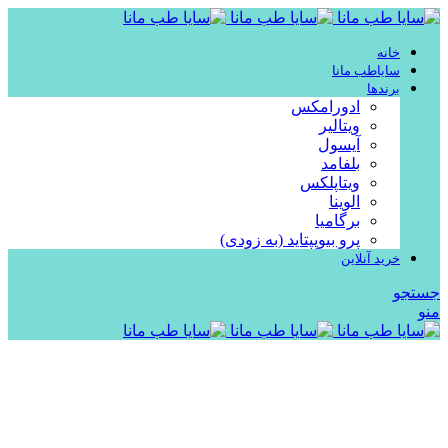
خانه
سایاطب مانا
برندها
ادورامکس
ویتالیر
آیسول
بلفامد
ویتاپلکس
الوینا
برگامیا
پرو بیوپپتاید (به زودی)
خرید آنلاین
جستجو
منو