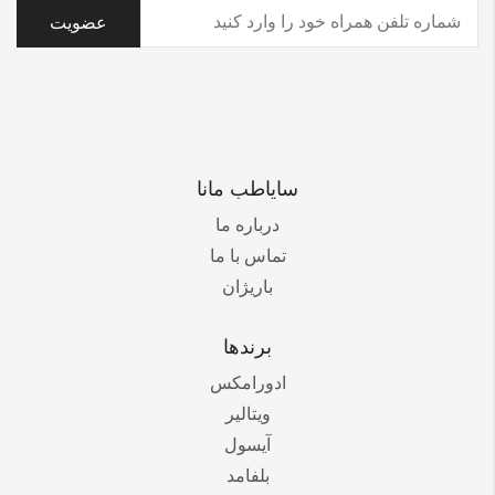
تلفن
(ضروری)
سایاطب مانا
درباره ما
تماس با ما
باریژان
برندها
ادورامکس
ویتالیر
آیسول
بلفامد