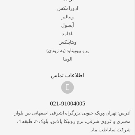
ادورامکس
ویتالیر
آیسول
بلفامد
ویتاپلکس
پرو بیوپپتاید (به زودی)
الوینا
اطلاعات تماس
021-91004005
آدرس: تهران،پونک جنوبی،بزرگراه اشرفی اصفهانی بین بلوار
مخبری و غروی شرقی، برج رونیکا پالاس، بلوک b، طبقه 4،
شرکت سایاطب مانا