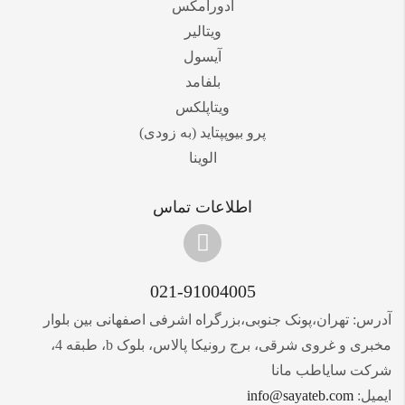
ادورامکس
ویتالیر
آیسول
بلفامد
ویتاپلکس
پرو بیوپپتاید (به زودی)
الوینا
اطلاعات تماس
021-91004005
آدرس: تهران،پونک جنوبی،بزرگراه اشرفی اصفهانی بین بلوار
مخبری و غروی شرقی، برج رونیکا پالاس، بلوک b، طبقه 4،
شرکت سایاطب مانا
ایمیل:
info@sayateb.com